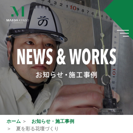
t
o
g
g
l
e
n
a
v
i
g
a
t
i
o
n
ホーム
＞
お知らせ・施工事例
＞ 夏を彩る花壇づくり